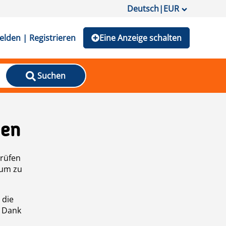
Deutsch
|
EUR
lden | Registrieren
Eine Anzeige schalten
Suchen
den
prüfen
 um zu
 die
n Dank