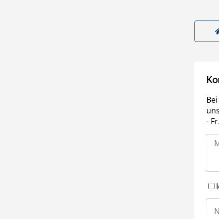
Ko
Bei
uns
- F