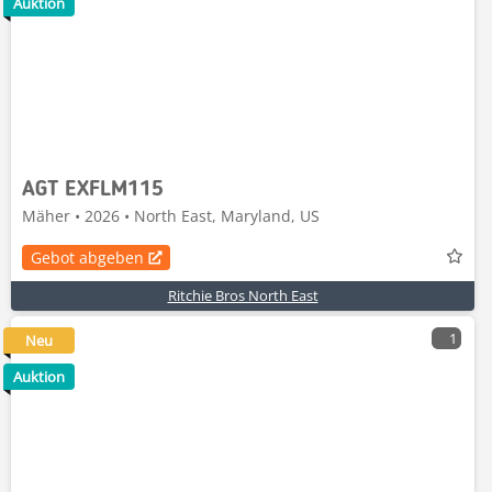
Auktion
AGT EXFLM115
Mäher • 2026 • North East, Maryland, US
Gebot abgeben
Ritchie Bros North East
1
Neu
Auktion