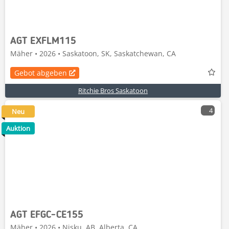
AGT EXFLM115
Mäher • 2026 • Saskatoon, SK, Saskatchewan, CA
Gebot abgeben
Ritchie Bros Saskatoon
4
Neu
Auktion
AGT EFGC-CE155
Mäher • 2026 • Nisku, AB, Alberta, CA