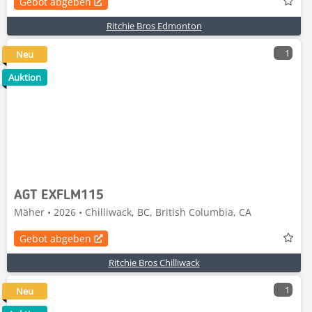
Gebot abgeben
Ritchie Bros Edmonton
1
Neu
Auktion
AGT EXFLM115
Mäher • 2026 • Chilliwack, BC, British Columbia, CA
Gebot abgeben
Ritchie Bros Chilliwack
1
Neu