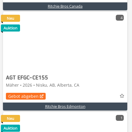
Ritchie Bros Canada
4
Neu
Auktion
AGT EFGC-CE155
Mäher • 2026 • Nisku, AB, Alberta, CA
Gebot abgeben
Ritchie Bros Edmonton
1
Neu
Auktion