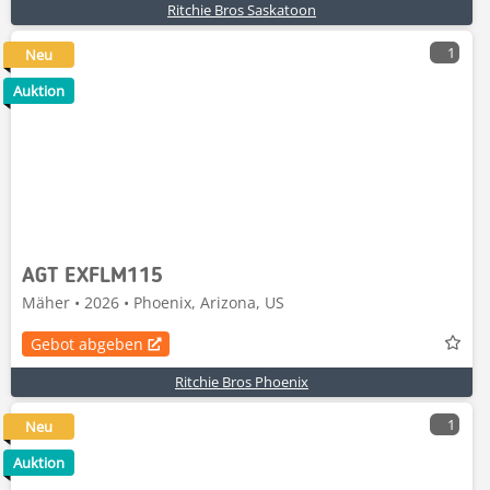
Ritchie Bros Saskatoon
1
Neu
Auktion
AGT EXFLM115
Mäher • 2026 • Phoenix, Arizona, US
Gebot abgeben
Ritchie Bros Phoenix
1
Neu
Auktion