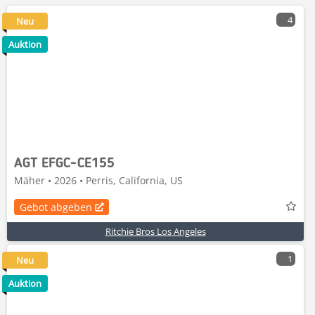
4
Neu
Auktion
AGT EFGC-CE155
Mäher • 2026 • Perris, California, US
Gebot abgeben
Ritchie Bros Los Angeles
1
Neu
Auktion