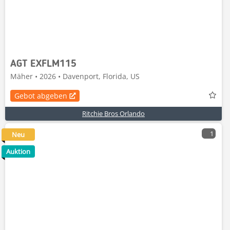
AGT EXFLM115
Mäher • 2026 • Davenport, Florida, US
Gebot abgeben
Ritchie Bros Orlando
1
Neu
Auktion