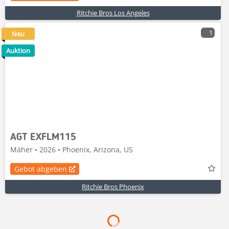
Ritchie Bros Los Angeles
1
Neu
Auktion
AGT EXFLM115
Mäher • 2026 • Phoenix, Arizona, US
Gebot abgeben
Ritchie Bros Phoenix