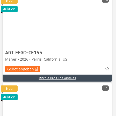
4
Neu
Auktion
AGT EFGC-CE155
Mäher • 2026 • Perris, California, US
Gebot abgeben
Ritchie Bros Los Angeles
1
Neu
Auktion