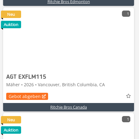
Ritchie Bros Edmonton
1
Neu
Auktion
AGT EXFLM115
Mäher • 2026 • Vancouver, British Columbia, CA
Gebot abgeben
Ritchie Bros Canada
1
Neu
Auktion