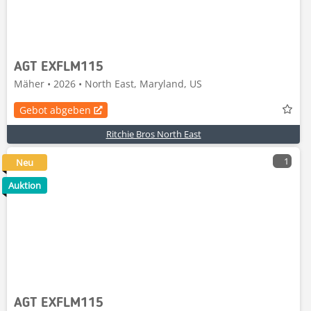
AGT EXFLM115
Mäher • 2026 • North East, Maryland, US
Gebot abgeben
Ritchie Bros North East
1
Neu
Auktion
AGT EXFLM115