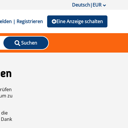
Deutsch
|
EUR
lden | Registrieren
Eine Anzeige schalten
Suchen
den
prüfen
 um zu
 die
n Dank