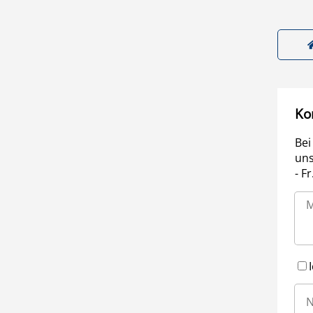
Ko
Bei
uns
- F