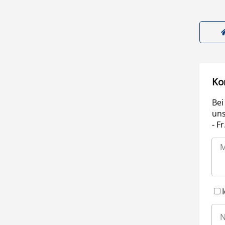
Ko
Bei
uns
- F