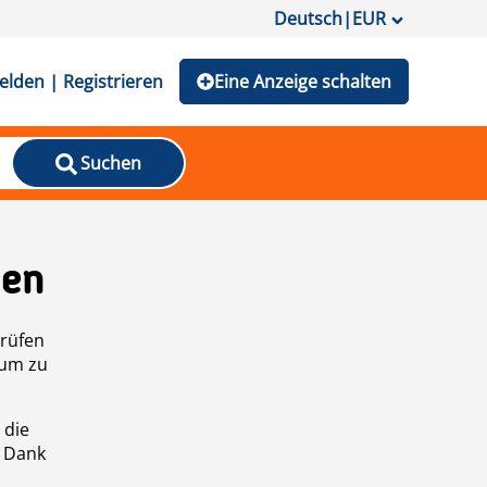
Deutsch
|
EUR
lden | Registrieren
Eine Anzeige schalten
Suchen
den
prüfen
 um zu
 die
n Dank