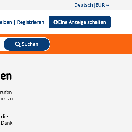
Deutsch
|
EUR
lden | Registrieren
Eine Anzeige schalten
Suchen
den
prüfen
 um zu
 die
n Dank