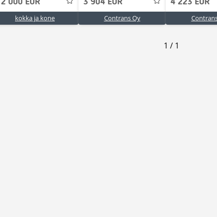
12 000 EUR
3 904 EUR
4 223 EUR
kokka ja kone
Contrans Oy
Contran
1
/
1