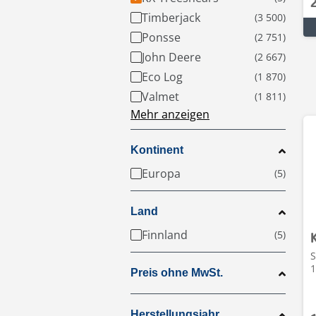
Timberjack
Ponsse
John Deere
Eco Log
Valmet
Mehr anzeigen
Kontinent
Europa
Land
Finnland
S
1
Preis ohne MwSt.
Herstellungsjahr