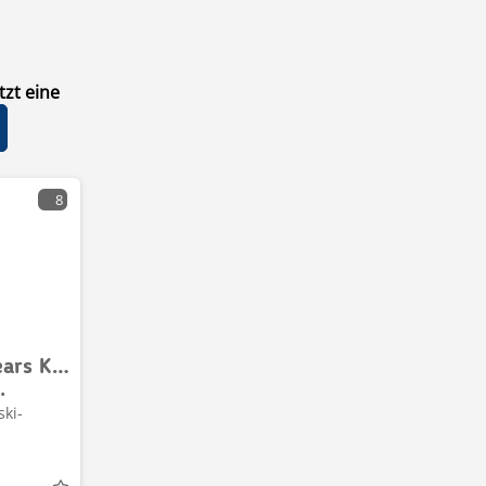
zt eine
8
KX-Treeshears KX-280
•
ski-