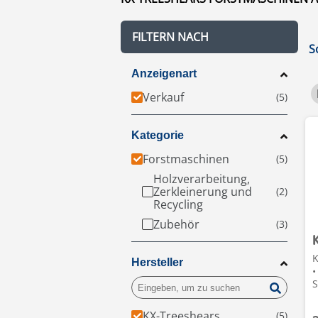
FILTERN NACH
S
Anzeigenart
Verkauf
Kategorie
Forstmaschinen
Holzverarbeitung,
Zerkleinerung und
Recycling
Zubehör
K
Hersteller
•
S
KX-Treeshears