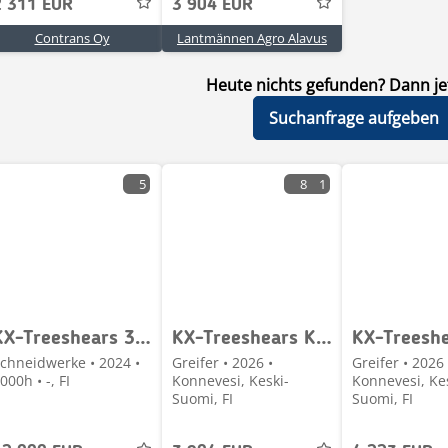
2 311 EUR
3 904 EUR
Contrans Oy
Lantmännen Agro Alavus
Heute nichts gefunden? Dann jet
Suchanfrage aufgeben
5
8
1
KX-Treeshears 350 Energiapuukoura
KX-Treeshears KXK210 energiapuukoura kuormaajaan
chneidwerke • 2024 •
Greifer • 2026 •
Greifer • 2026 
000h • -, FI
Konnevesi, Keski-
Konnevesi, Ke
Suomi, FI
Suomi, FI