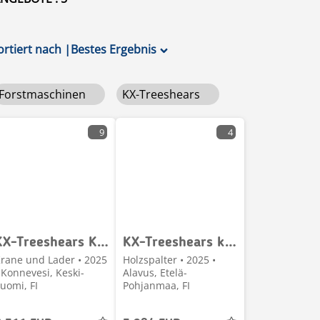
ortiert nach
|
Bestes Ergebnis
Forstmaschinen
KX-Treeshears
9
4
KX-Treeshears KXS38 yleiskahmari
KX-Treeshears kxk-210 Enrgiapuukoura
rane und Lader • 2025
Holzspalter • 2025 •
 Konnevesi, Keski-
Alavus, Etelä-
uomi, FI
Pohjanmaa, FI