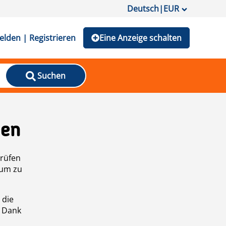
Deutsch
|
EUR
lden | Registrieren
Eine Anzeige schalten
Suchen
den
prüfen
 um zu
 die
n Dank