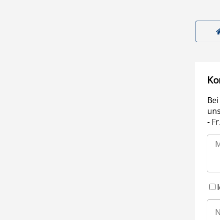
Ko
Bei
uns
- F